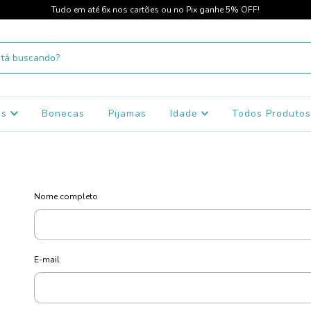
Tudo em até 6x nos cartões ou no Pix ganhe 5% OFF!
os
Bonecas
Pijamas
Idade
Todos Produto
Nome completo
E-mail