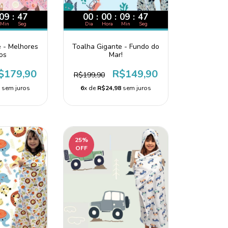
09
:
46
00
:
00
:
09
:
46
Min
Seg
Dia
Hora
Min
Seg
e - Melhores
Toalha Gigante - Fundo do
os
Mar!
$179,90
R$149,90
R$199,90
8
sem juros
6
x de
R$24,98
sem juros
25
%
OFF