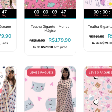
:
46
00
:
00
:
09
:
46
00
:
00
:
Seg
Dia
Hora
Min
Seg
Dia
Hora
 Oceano
Toalha Gigante - Mundo
Toalha Gigante
Mágico
79,90
R
R$219,90
R$179,90
R$219,90
juros
6
x de
R$29,9
6
x de
R$29,98
sem juros
LEVE 3 PAGUE 2
LEVE 3 PAGUE 