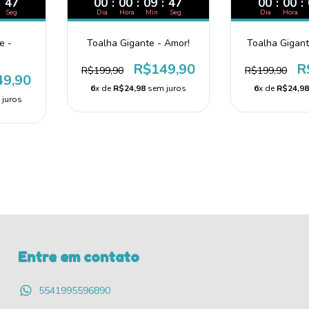
:
46
00
:
00
:
09
:
46
00
:
00
:
Seg
Dia
Hora
Min
Seg
Dia
Hora
e -
Toalha Gigante - Amor!
Toalha Gigant
!
R$149,90
R
R$199,90
R$199,90
49,90
6
x de
R$24,98
sem juros
6
x de
R$24,9
juros
Entre em contato
5541995596890