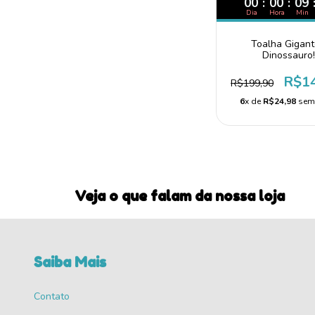
00
:
00
:
09
Dia
Hora
Min
Toalha Gigant
Dinossauro
R$1
R$199,90
6
x de
R$24,98
sem 
Veja o que falam da nossa loja
Saiba Mais
Contato