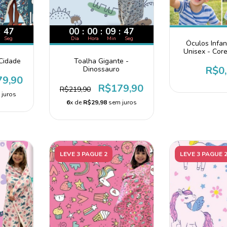
:
46
00
:
00
:
09
:
46
Seg
Dia
Hora
Min
Seg
Óculos Infan
Unisex - Core
 Cidade
Toalha Gigante -
R$0
Dinossauro
79,90
R$179,90
R$219,90
juros
6
x de
R$29,98
sem juros
LEVE 3 PAGUE 2
LEVE 3 PAGUE 