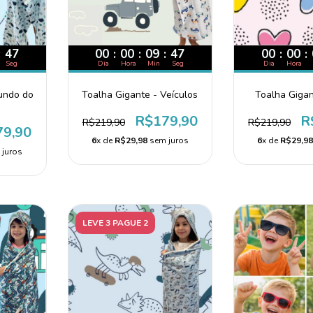
:
46
00
:
00
:
09
:
46
00
:
00
:
Seg
Dia
Hora
Min
Seg
Dia
Hora
Fundo do
Toalha Gigante - Veículos
Toalha Giga
R$179,90
R
R$219,90
R$219,90
79,90
6
x de
R$29,98
sem juros
6
x de
R$29,9
juros
LEVE 3 PAGUE 2