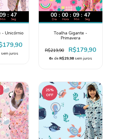
09
:
46
00
:
00
:
09
:
46
Min
Seg
Dia
Hora
Min
Seg
 - Unicórnio
Toalha Gigante -
Primavera
$179,90
R$179,90
R$219,90
8
sem juros
6
x de
R$29,98
sem juros
2
25
%
OFF