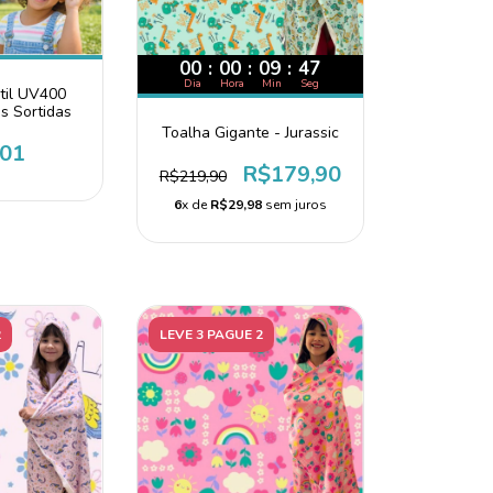
00
:
00
:
09
:
46
Dia
Hora
Min
Seg
til UV400
s Sortidas
Toalha Gigante - Jurassic
,01
R$179,90
R$219,90
6
x de
R$29,98
sem juros
2
LEVE 3 PAGUE 2