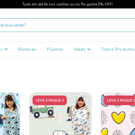
Tudo em até 6x nos cartões ou no Pix ganhe 5% OFF!
os
Bonecas
Pijamas
Idade
Todos Produto
LEVE 3 PAGUE 2
LEVE 3 PAGUE 