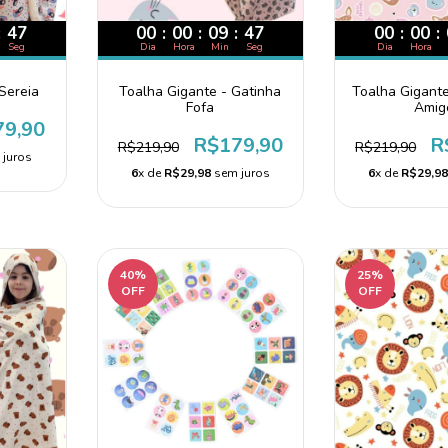
:
46
00
:
00
:
09
:
46
00
:
00
:
Seg
Dia
Hora
Min
Seg
Dia
Hora
Sereia
Toalha Gigante - Gatinha
Toalha Gigant
Fofa
Amig
79,90
R$179,90
R
R$219,90
R$219,90
juros
6
x de
R$29,98
sem juros
6
x de
R$29,9
40
%
25
%
OFF
OFF