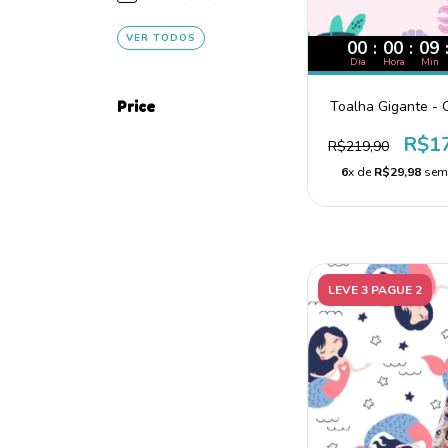
VER TODOS
00
:
00
:
09
Dia
Hora
Min
Toalha Gigante -
Price
R$1
R$219,90
6
x de
R$29,98
sem 
LEVE 3 PAGUE 2